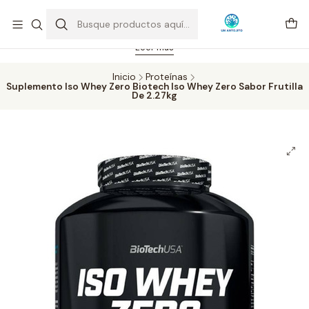
Feriado 21-05-2026 atención hasta las 14 hrs. Envío GRATIS mismo
día solo área Metropolitana Santiago por compras desde CLP 39.900.
Pedidos hasta 16 hrs., sábados y domingos hasta 14 hrs.
Leer más
Inicio
Proteínas
Suplemento Iso Whey Zero Biotech Iso Whey Zero Sabor Frutilla
De 2.27kg