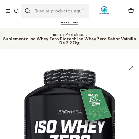
Feriado 21-05-2026 atención hasta las 14 hrs. Envío GRATIS mismo
día solo área Metropolitana Santiago por compras desde CLP 39.900.
Pedidos hasta 16 hrs., sábados y domingos hasta 14 hrs.
Leer más
Inicio
Proteínas
Suplemento Iso Whey Zero Biotech Iso Whey Zero Sabor Vainilla
De 2.27kg