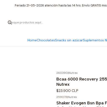
Feriado 21-05-2026 atención hasta las 14 hrs. Envío GRATIS mis
Home
Chocolates
Snacks sin azúcar
Suplementos Nu
260390
|
Nutrex
Bcaa 6000 Recovery 255g
Nutrex
$23.900 CLP
259073
|
Nutrex
Shaker Evogen Bsn Bpa F