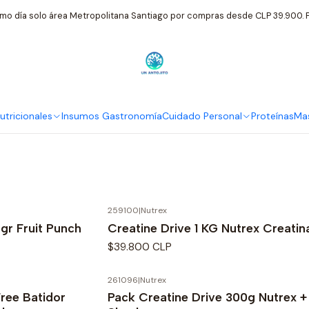
Inicio
Suplementos Nutricionales
Nutrex
mo día solo área Metropolitana Santiago por compras desde CLP 39.900. P
Nutrex
tricionales
Insumos Gastronomía
Cuidado Personal
Proteínas
Mas
259100
|
Nutrex
r Fruit Punch
Creatine Drive 1 KG Nutrex Creati
$39.800 CLP
261096
|
Nutrex
ree Batidor
Pack Creatine Drive 300g Nutrex +