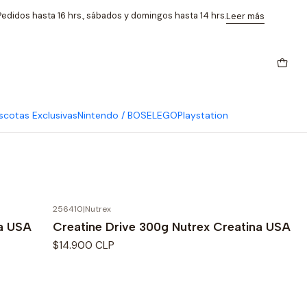
edidos hasta 16 hrs., sábados y domingos hasta 14 hrs.
Leer más
cotas Exclusivas
Nintendo / BOSE
LEGO
Playstation
256410
|
Nutrex
No disponible
na USA
Creatine Drive 300g Nutrex Creatina USA
$14.900 CLP