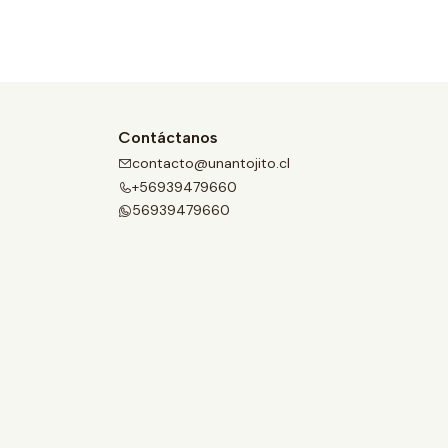
Contáctanos
contacto@unantojito.cl
+56939479660
56939479660