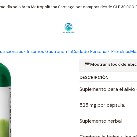
tricionales
Swanson
Swanson Full Spectrum Schizandra Berries
mo día solo área Metropolitana Santiago por compras desde CLP 39.900. P
|
Swanson Full
Control Str
tricionales
Insumos Gastronomía
Cuidado Personal
Proteínas
Mas
Mostrar stock de ubi
DESCRIPCIÓN
Suplemento para el alivio 
525 mg por cápsula.
Suplemento herbal.
Combate la fatiga y los e