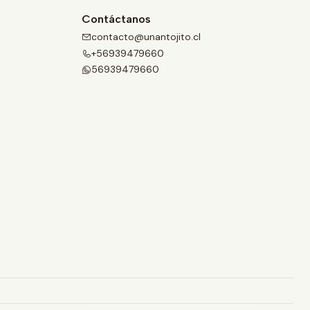
Contáctanos
contacto@unantojito.cl
+56939479660
56939479660