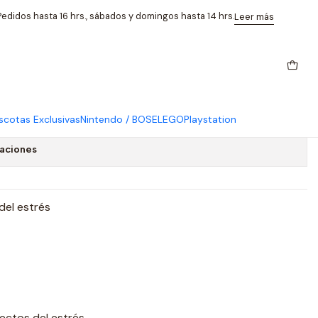
 Control Stress 532mg
edidos hasta 16 hrs., sábados y domingos hasta 14 hrs.
Leer más
 Spectrum Schizandra Berries
ess 532mg
cotas Exclusivas
Nintendo / BOSE
LEGO
Playstation
caciones
del estrés
fectos del estrés