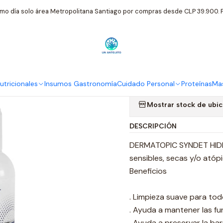
onal
Deutsche Pharma
Syndet Hidratante Dermatopic Piel Sens
mo día solo área Metropolitana Santiago por compras desde CLP 39.900. P
|
Syndet Hidra
Sensible 25
tricionales
Insumos Gastronomía
Cuidado Personal
Proteínas
Mas
Mostrar stock de ubi
DESCRIPCIÓN
DERMATOPIC SYNDET HIDRAT
sensibles, secas y/o atópi
Beneficios
. Limpieza suave para todo
. Ayuda a mantener las fun
. Ayuda a preservar la ba