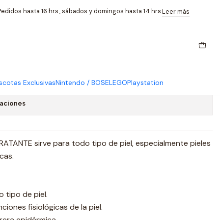
ible 250ml Día/Noche
edidos hasta 16 hrs., sábados y domingos hasta 14 hrs.
Leer más
tante Dermatopic Piel
0ml Día/Noche
cotas Exclusivas
Nintendo / BOSE
LEGO
Playstation
caciones
ANTE sirve para todo tipo de piel, especialmente pieles
cas.
 tipo de piel.
ciones fisiológicas de la piel.
rrera epidérmica.