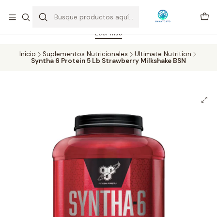
Feriado 21-05-2026 atención hasta las 14 hrs. Envío GRATIS mismo
día solo área Metropolitana Santiago por compras desde CLP 39.900.
Pedidos hasta 16 hrs., sábados y domingos hasta 14 hrs.
Leer más
Inicio
Suplementos Nutricionales
Ultimate Nutrition
Syntha 6 Protein 5 Lb Strawberry Milkshake BSN