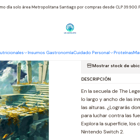
ndo / BOSE
The Legend of Zelda Tears of the Kingdom Nintendo Sw
mo día solo área Metropolitana Santiago por compras desde CLP 39.900. P
|
The Legend o
Nintendo Swi
tricionales
Insumos Gastronomía
Cuidado Personal
Proteínas
Mas
Mostrar stock de ubi
DESCRIPCIÓN
En la secuela de The Lege
lo largo y ancho de las in
las alturas. ¿Lograrás do
para luchar contra las fue
Explora la superficie, lo
Nintendo Switch 2.