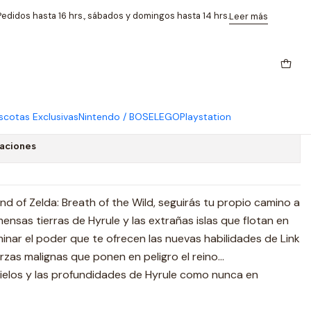
itch 2 Edition
edidos hasta 16 hrs., sábados y domingos hasta 14 hrs.
Leer más
f Zelda Tears of the Kingdom
tch 2 Edition
cotas Exclusivas
Nintendo / BOSE
LEGO
Playstation
caciones
nd of Zelda: Breath of the Wild, seguirás tu propio camino a
mensas tierras de Hyrule y las extrañas islas que flotan en
minar el poder que te ofrecen las nuevas habilidades de Link
rzas malignas que ponen en peligro el reino...
s cielos y las profundidades de Hyrule como nunca en