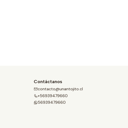
Contáctanos
contacto@unantojito.cl
+56939479660
56939479660