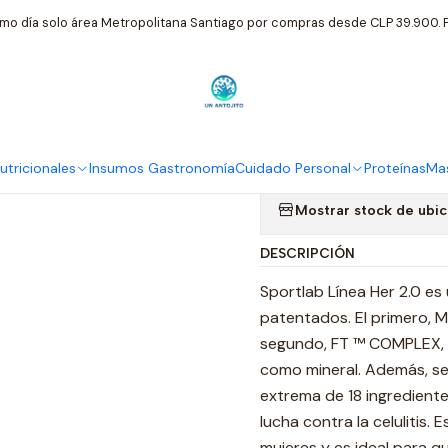
Inicio
Thermo Fat For Her 2.0 - 120 Caps, Sl Sabor Sin Sabor
mo día solo área Metropolitana Santiago por compras desde CLP 39.900. P
|
Thermo Fat F
Sabor Sin Sa
tricionales
Insumos Gastronomía
Cuidado Personal
Proteínas
Mas
Mostrar stock de ubi
DESCRIPCIÓN
Sportlab Línea Her 2.0 es
patentados. El primero, 
segundo, FT ™ COMPLEX, c
como mineral. Además, se 
extrema de 18 ingredientes
lucha contra la celulitis
mujeres y es ideal para q