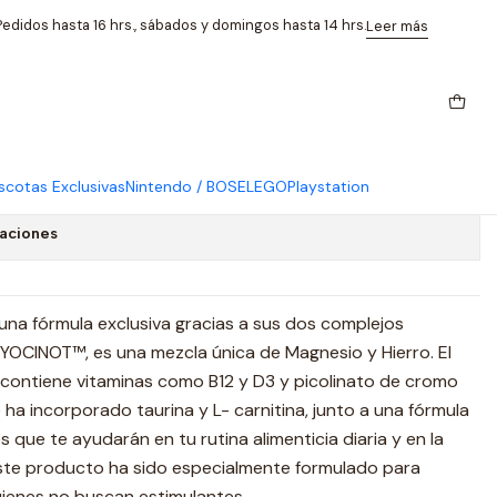
edidos hasta 16 hrs., sábados y domingos hasta 14 hrs.
Leer más
or Her 2.0 - 120 Caps, Sl
bor
cotas Exclusivas
Nintendo / BOSE
LEGO
Playstation
caciones
 una fórmula exclusiva gracias a sus dos complejos
MYOCINOT™, es una mezcla única de Magnesio y Hierro. El
ontiene vitaminas como B12 y D3 y picolinato de cromo
ha incorporado taurina y L- carnitina, junto a una fórmula
 que te ayudarán en tu rutina alimenticia diaria y en la
. Este producto ha sido especialmente formulado para
uienes no buscan estimulantes.