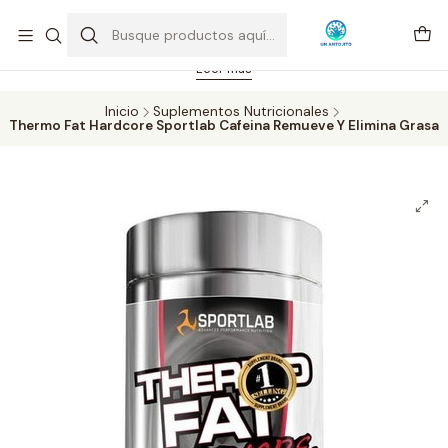
Feriado 21-05-2026 atención hasta las 14 hrs. Envío GRATIS mismo
día solo área Metropolitana Santiago por compras desde CLP 39.900.
Pedidos hasta 16 hrs., sábados y domingos hasta 14 hrs.
Leer más
Inicio
Suplementos Nutricionales
Thermo Fat Hardcore Sportlab Cafeina Remueve Y Elimina Grasa