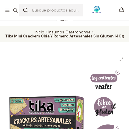
Feriado 21-05-2026 atención hasta las 14 hrs. Envío GRATIS mismo
día solo área Metropolitana Santiago por compras desde CLP 39.900.
Pedidos hasta 16 hrs., sábados y domingos hasta 14 hrs.
Leer más
Inicio
Insumos Gastronomía
Tika Mini Crackers Chia Y Romero Artesanales Sin Gluten 140g