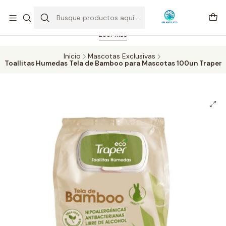
Feriado 21-05-2026 atención hasta las 14 hrs. Envío GRATIS mismo
día solo área Metropolitana Santiago por compras desde CLP 39.900.
Pedidos hasta 16 hrs., sábados y domingos hasta 14 hrs.
Leer más
Inicio
Mascotas Exclusivas
Toallitas Humedas Tela de Bamboo para Mascotas 100un Traper