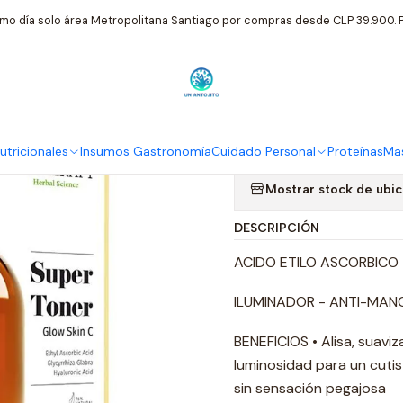
 Personal
Bioherapy
Tónico Bioherapy Iluminador Super Toner 
mo día solo área Metropolitana Santiago por compras desde CLP 39.900. P
|
Tónico Biohe
Glow Skin 2
tricionales
Insumos Gastronomía
Cuidado Personal
Proteínas
Mas
Mostrar stock de ubi
DESCRIPCIÓN
ACIDO ETILO ASCORBICO 
ILUMINADOR - ANTI-MAN
BENEFICIOS • Alisa, suaviza
luminosidad para un cutis 
sin sensación pegajosa