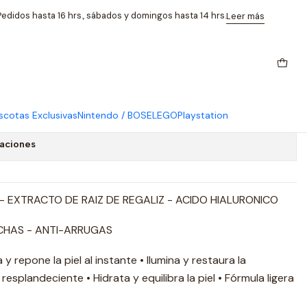
Glow Skin 250ml
edidos hasta 16 hrs., sábados y domingos hasta 14 hrs.
Leer más
rapy Iluminador Super Toner
50ml
cotas Exclusivas
Nintendo / BOSE
LEGO
Playstation
caciones
- EXTRACTO DE RAIZ DE REGALIZ - ACIDO HIALURONICO
CHAS - ANTI-ARRUGAS
 y repone la piel al instante • Ilumina y restaura la
resplandeciente • Hidrata y equilibra la piel • Fórmula ligera