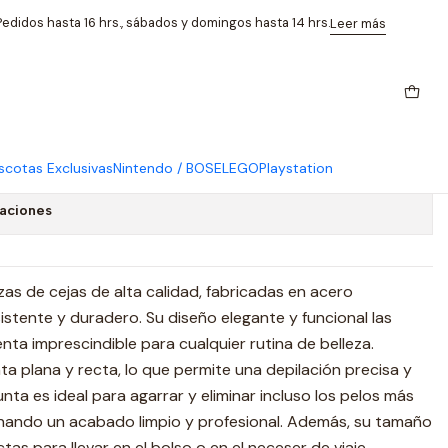
ecta
edidos hasta 16 hrs., sábados y domingos hasta 14 hrs.
Leer más
s Para Cejas Puntas Oblicua Y
cotas Exclusivas
Nintendo / BOSE
LEGO
Playstation
caciones
zas de cejas de alta calidad, fabricadas en acero
sistente y duradero. Su diseño elegante y funcional las
nta imprescindible para cualquier rutina de belleza.
ta plana y recta, lo que permite una depilación precisa y
nta es ideal para agarrar y eliminar incluso los pelos más
onando un acabado limpio y profesional. Además, su tamaño
as para llevar en el bolso o en el neceser de viaje.