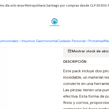
io
Cuidado Personal
Trim 2 Pinzas Para Cejas Puntas Oblicua Y R
mo día solo área Metropolitana Santiago por compras desde CLP 39.900. P
|
Trim 2 Pinza
Recta
tricionales
Insumos Gastronomía
Cuidado Personal
Proteínas
Mas
Mostrar stock de ubi
DESCRIPCIÓN
Este pack incluye dos pin
inoxidable, un material re
convierte en una herramie
Las pinzas tienen una pun
efectiva. Esta forma de pu
finos y cortos, proporci
compacto las hace perfect