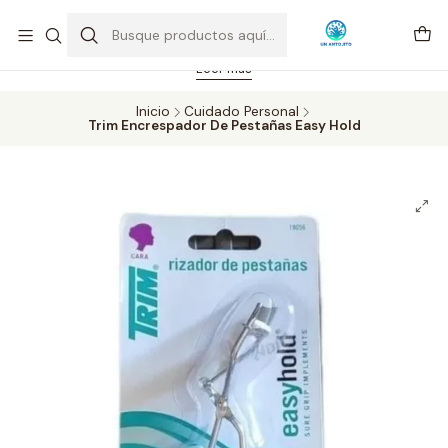
Feriado 21-05-2026 atención hasta las 14 hrs. Envío GRATIS mismo
día solo área Metropolitana Santiago por compras desde CLP 39.900.
Pedidos hasta 16 hrs., sábados y domingos hasta 14 hrs.
Leer más
Inicio
Cuidado Personal
Trim Encrespador De Pestañas Easy Hold