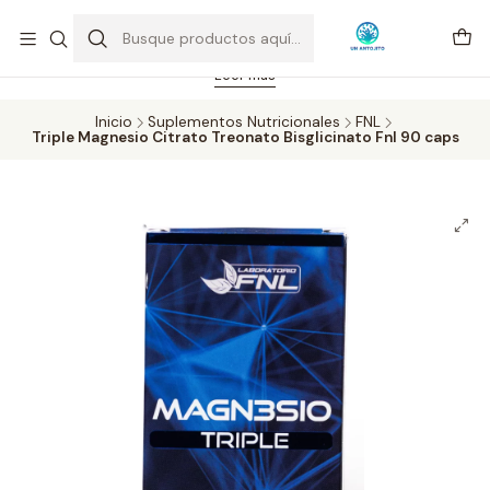
Feriado 21-05-2026 atención hasta las 14 hrs. Envío GRATIS mismo
día solo área Metropolitana Santiago por compras desde CLP 39.900.
Pedidos hasta 16 hrs., sábados y domingos hasta 14 hrs.
Leer más
Inicio
Suplementos Nutricionales
FNL
Triple Magnesio Citrato Treonato Bisglicinato Fnl 90 caps