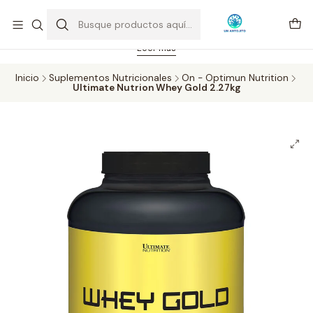
Feriado 21-05-2026 atención hasta las 14 hrs. Envío GRATIS mismo
día solo área Metropolitana Santiago por compras desde CLP 39.900.
Pedidos hasta 16 hrs., sábados y domingos hasta 14 hrs.
Leer más
Inicio
Suplementos Nutricionales
On - Optimun Nutrition
Ultimate Nutrion Whey Gold 2.27kg