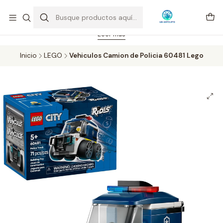
Feriado 21-05-2026 atención hasta las 14 hrs. Envío GRATIS mismo
día solo área Metropolitana Santiago por compras desde CLP 39.900.
Pedidos hasta 16 hrs., sábados y domingos hasta 14 hrs.
Leer más
Inicio
LEGO
Vehiculos Camion de Policia 60481 Lego