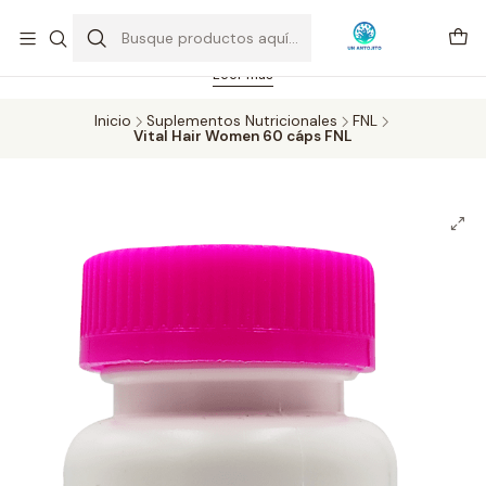
Feriado 21-05-2026 atención hasta las 14 hrs. Envío GRATIS mismo
día solo área Metropolitana Santiago por compras desde CLP 39.900.
Pedidos hasta 16 hrs., sábados y domingos hasta 14 hrs.
Leer más
Inicio
Suplementos Nutricionales
FNL
Vital Hair Women 60 cáps FNL