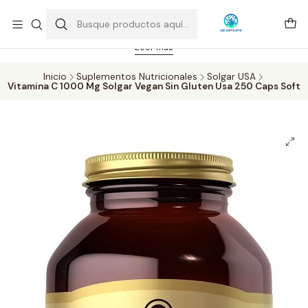
Feriado 21-05-2026 atención hasta las 14 hrs. Envío GRATIS mismo
día solo área Metropolitana Santiago por compras desde CLP 39.900.
Pedidos hasta 16 hrs., sábados y domingos hasta 14 hrs.
Leer más
Inicio
Suplementos Nutricionales
Solgar USA
Vitamina C 1000 Mg Solgar Vegan Sin Gluten Usa 250 Caps Soft