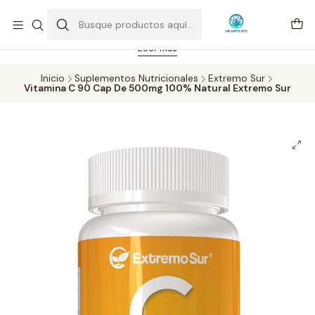
Feriado 21-05-2026 atención hasta las 14 hrs. Envío GRATIS mismo
día solo área Metropolitana Santiago por compras desde CLP 39.900.
Pedidos hasta 16 hrs., sábados y domingos hasta 14 hrs.
Leer más
Inicio
Suplementos Nutricionales
Extremo Sur
Vitamina C 90 Cap De 500mg 100% Natural Extremo Sur