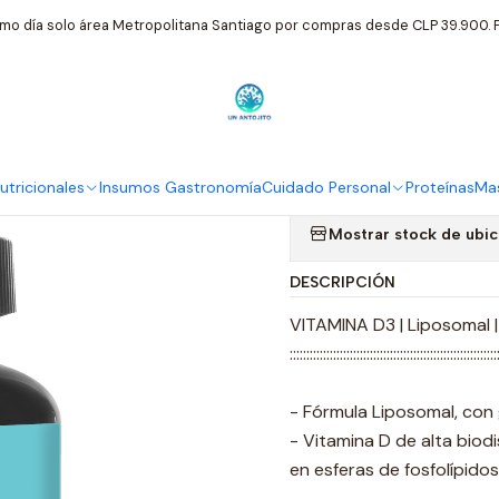
Nutricionales
Ortomolecular
Vitamina D3 Liposomal 800 Ui 60
mo día solo área Metropolitana Santiago por compras desde CLP 39.900. P
|
Vitamina D3
Ortomolecul
tricionales
Insumos Gastronomía
Cuidado Personal
Proteínas
Mas
Mostrar stock de ubi
DESCRIPCIÓN
VITAMINA D3 | Liposomal |
::::::::::::::::::::::::::::::::::::::::::::::::::::::::::::::
- Fórmula Liposomal, con
- Vitamina D de alta biod
en esferas de fosfolípidos