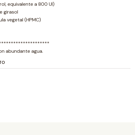
rol, equivalente a 800 UI)
e girasol
sula vegetal (HPMC)
*********************
 con abundante agua.
TO