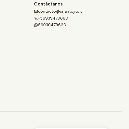
Contáctanos
contacto@unantojito.cl
+56939479660
56939479660