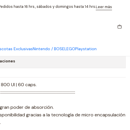
 Caps Ortomolecular
edidos hasta 16 hrs., sábados y domingos hasta 14 hrs.
Leer más
 Liposomal 800 Ui 60 Caps
ar
cotas Exclusivas
Nintendo / BOSE
LEGO
Playstation
caciones
 800 UI | 60 caps.
:::::::::::::::::::::::::::::::::::::::::::::::::::::::::::::::::::::::::::::::::::::::
 gran poder de absorción.
isponibilidad gracias a la tecnología de micro encapsulación
.