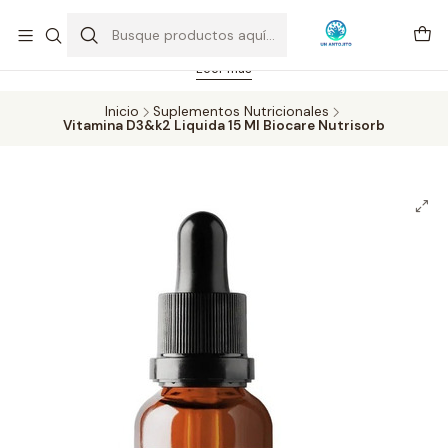
Feriado 21-05-2026 atención hasta las 14 hrs. Envío GRATIS mismo
día solo área Metropolitana Santiago por compras desde CLP 39.900.
Pedidos hasta 16 hrs., sábados y domingos hasta 14 hrs.
Leer más
Inicio
Suplementos Nutricionales
Vitamina D3&k2 Liquida 15 Ml Biocare Nutrisorb