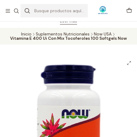
Feriado 21-05-2026 atención hasta las 14 hrs. Envío GRATIS mismo
día solo área Metropolitana Santiago por compras desde CLP 39.900.
Pedidos hasta 16 hrs., sábados y domingos hasta 14 hrs.
Leer más
Inicio
Suplementos Nutricionales
Now USA
Vitamina E 400 Ui Con Mix Tocoferoles 100 Softgels Now