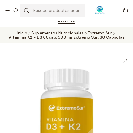
Feriado 21-05-2026 atención hasta las 14 hrs. Envío GRATIS mismo
día solo área Metropolitana Santiago por compras desde CLP 39.900.
Pedidos hasta 16 hrs., sábados y domingos hasta 14 hrs.
Leer más
Inicio
Suplementos Nutricionales
Extremo Sur
Vitamina K2 + D3 60cap. 500mg Extremo Sur. 60 Capsulas