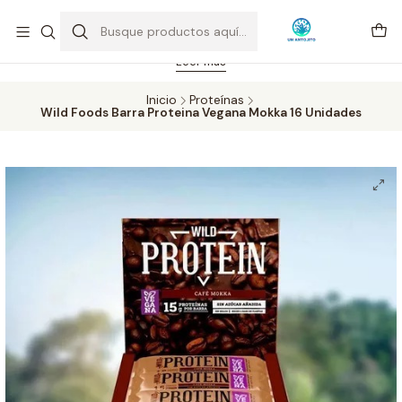
Feriado 21-05-2026 atención hasta las 14 hrs. Envío GRATIS mismo
día solo área Metropolitana Santiago por compras desde CLP 39.900.
Pedidos hasta 16 hrs., sábados y domingos hasta 14 hrs.
Leer más
Inicio
Proteínas
Wild Foods Barra Proteina Vegana Mokka 16 Unidades