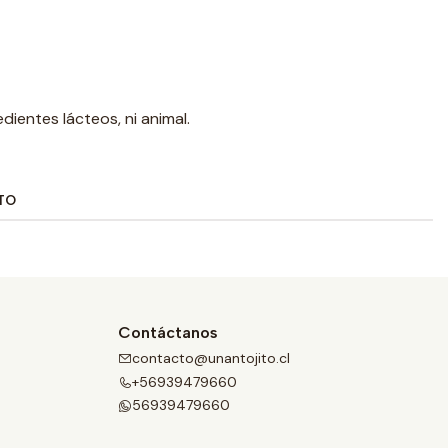
dientes lácteos, ni animal.
TO
Contáctanos
contacto@unantojito.cl
+56939479660
56939479660