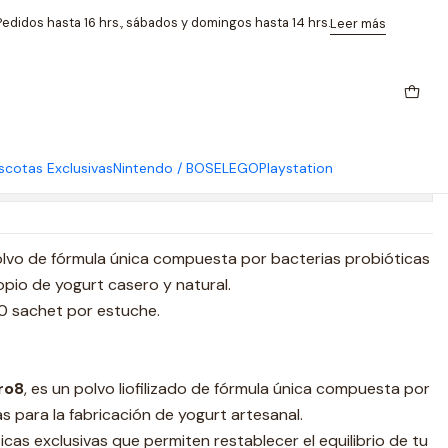
edidos hasta 16 hrs., sábados y domingos hasta 14 hrs.
Leer más
ro8 ECO 20 sachets
cotas Exclusivas
Nintendo / BOSE
LEGO
Playstation
caciones
lvo de fórmula única compuesta por bacterias probióticas
opio de yogurt casero y natural.
0 sachet por estuche.
ro8
, es un polvo liofilizado de fórmula única compuesta por
s para la fabricación de yogurt artesanal.
cas exclusivas que permiten restablecer el equilibrio de tu