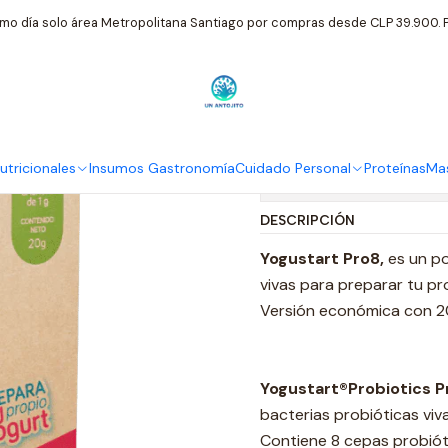
Inicio
Insumos Gastronomía
Yogustart Pro8 ECO 20 sachets
mo día solo área Metropolitana Santiago por compras desde CLP 39.900. P
|
Yogustart P
tricionales
Insumos Gastronomía
Cuidado Personal
Proteínas
Mas
Mostrar stock de ubi
DESCRIPCIÓN
Yogustart Pro8,
es un po
vivas para preparar tu pr
Versión económica con 2
Yogustart®Probiotics P
bacterias probióticas viva
Contiene 8 cepas probióti