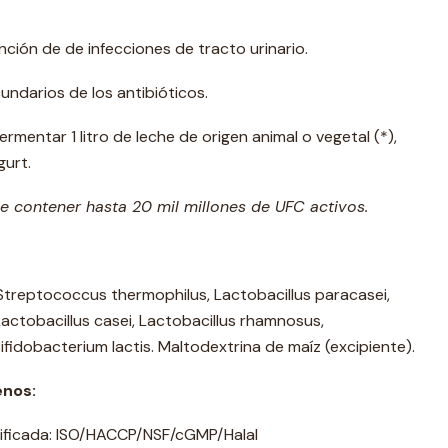
ción de de infecciones de tracto urinario.
undarios de los antibióticos.
rmentar 1 litro de leche de origen animal o vegetal (*),
gurt.
e contener hasta 20 mil millones de UFC activos.
 Streptococcus thermophilus, Lactobacillus paracasei,
Lactobacillus casei, Lactobacillus rhamnosus,
ifidobacterium lactis. Maltodextrina de maíz (excipiente).
enos:
tificada: ISO/HACCP/NSF/cGMP/Halal