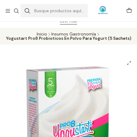
Feriado 21-05-2026 atención hasta las 14 hrs. Envío GRATIS mismo
día solo área Metropolitana Santiago por compras desde CLP 39.900.
Pedidos hasta 16 hrs., sábados y domingos hasta 14 hrs.
Leer más
Inicio
Insumos Gastronomía
Yogustart Pro8 Probioticos En Polvo Para Yogurt (5 Sachets)