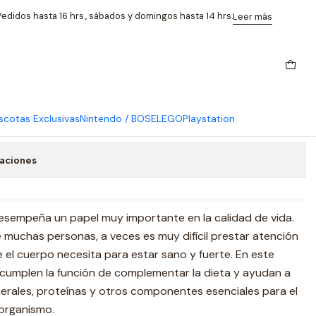
s Now
edidos hasta 16 hrs., sábados y domingos hasta 14 hrs.
Leer más
 90 Capsulas Now
regar al Carro
Comprar ahora
cotas Exclusivas
Nintendo / BOSE
LEGO
Playstation
caciones
desempeña un papel muy importante en la calidad de vida.
 muchas personas, a veces es muy difícil prestar atención
e el cuerpo necesita para estar sano y fuerte. En este
 cumplen la función de complementar la dieta y ayudan a
nerales, proteínas y otros componentes esenciales para el
organismo.