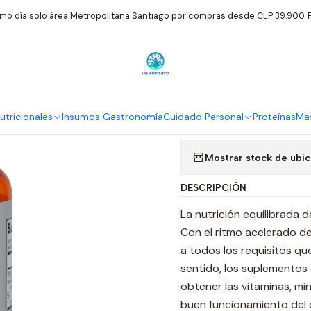
o
Suplementos Nutricionales
Now USA
ZMA 800 mg 90 Capsula
mo día solo área Metropolitana Santiago por compras desde CLP 39.900. P
|
ZMA 800 mg
Ag
tricionales
Insumos Gastronomía
Cuidado Personal
Proteínas
Mas
Cantidad
Mostrar stock de ubi
DESCRIPCIÓN
La nutrición equilibrada 
Con el ritmo acelerado de
a todos los requisitos qu
sentido, los suplementos
obtener las vitaminas, mi
buen funcionamiento del 