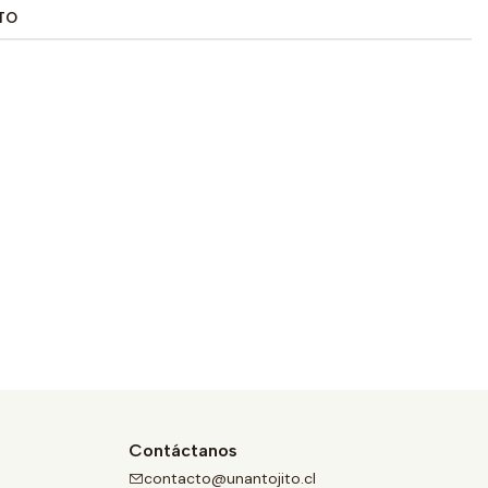
TO
Contáctanos
contacto@unantojito.cl