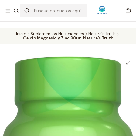
Feriado 21-05-2026 atención hasta las 14 hrs. Envío GRATIS mismo
día solo área Metropolitana Santiago por compras desde CLP 39.900.
Pedidos hasta 16 hrs., sábados y domingos hasta 14 hrs.
Leer más
Inicio
Suplementos Nutricionales
Nature's Truth
Calcio Magnesio y Zinc 90un. Nature´s Truth