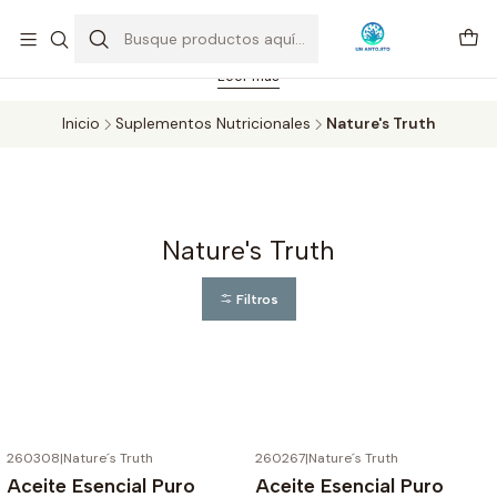
Feriado 21-05-2026 atención hasta las 14 hrs. Envío GRATIS mismo
día solo área Metropolitana Santiago por compras desde CLP 39.900.
Pedidos hasta 16 hrs., sábados y domingos hasta 14 hrs.
Leer más
Inicio
Suplementos Nutricionales
Nature's Truth
Nature's Truth
Filtros
260308
|
Nature´s Truth
260267
|
Nature´s Truth
Aceite Esencial Puro
Aceite Esencial Puro