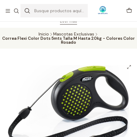
Feriado 21-05-2026 atención hasta las 14 hrs. Envío GRATIS mismo
día solo área Metropolitana Santiago por compras desde CLP 39.900.
Pedidos hasta 16 hrs., sábados y domingos hasta 14 hrs.
Leer más
Inicio
Mascotas Exclusivas
Correa Flexi Color Dots 5mts Talla M Hasta 20kg - Colores Color
Rosado