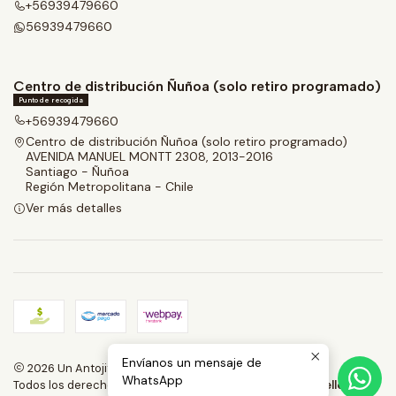
+56939479660
56939479660
Centro de distribución Ñuñoa (solo retiro programado)
Punto de recogida
+56939479660
Centro de distribución Ñuñoa (solo retiro programado)
AVENIDA MANUEL MONTT 2308, 2013-2016
Santiago - Ñuñoa
Región Metropolitana - Chile
Ver más detalles
Envíanos un mensaje de
2026 Un Antojito.
WhatsApp
Todos los derechos reservados.
Desarrollado por Jumpseller
.