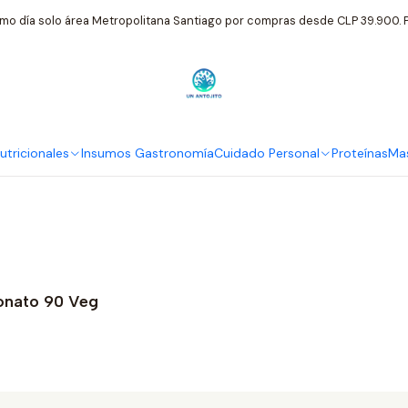
Inicio
Suplementos Nutricionales
Swanson
mo día solo área Metropolitana Santiago por compras desde CLP 39.900. P
Swanson
tricionales
Insumos Gastronomía
Cuidado Personal
Proteínas
Mas
onato 90 Veg