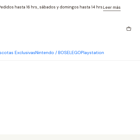
edidos hasta 16 hrs., sábados y domingos hasta 14 hrs.
Leer más
cotas Exclusivas
Nintendo / BOSE
LEGO
Playstation