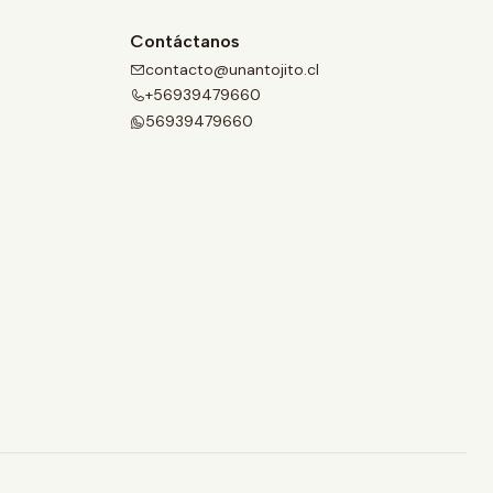
Contáctanos
contacto@unantojito.cl
+56939479660
56939479660