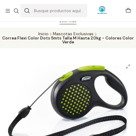
Feriado 21-05-2026 atención hasta las 14 hrs. Envío GRATIS mismo
día solo área Metropolitana Santiago por compras desde CLP 39.900.
Pedidos hasta 16 hrs., sábados y domingos hasta 14 hrs.
Leer más
Inicio
Mascotas Exclusivas
Correa Flexi Color Dots 5mts Talla M Hasta 20kg - Colores Color
Verde