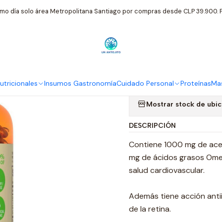
ntos Nutricionales
Sundown
Fish Oil 1000 Mg Sundown Aceite 
mo día solo área Metropolitana Santiago por compras desde CLP 39.900. P
|
Fish Oil 10
144 Cap
tricionales
Insumos Gastronomía
Cuidado Personal
Proteínas
Mas
Mostrar stock de ubi
DESCRIPCIÓN
Contiene 1000 mg de ace
mg de ácidos grasos Omeg
salud cardiovascular.
Además tiene acción antii
de la retina.