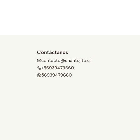
Contáctanos
contacto@unantojito.cl
+56939479660
56939479660