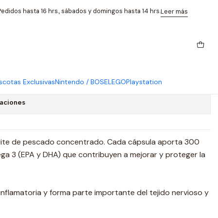
Pescado 144 Cap
edidos hasta 16 hrs., sábados y domingos hasta 14 hrs.
Leer más
00 Mg Sundown Aceite Pescado
cotas Exclusivas
Nintendo / BOSE
LEGO
Playstation
caciones
ite de pescado concentrado. Cada cápsula aporta 300
a 3 (EPA y DHA) que contribuyen a mejorar y proteger la
nflamatoria y forma parte importante del tejido nervioso y